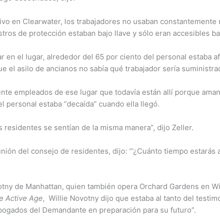
tivo en Clearwater, los trabajadores no usaban constantemente 
stros de protección estaban bajo llave y sólo eran accesibles baj
 en el lugar, alrededor del 65 por ciento del personal estaba a
que el asilo de ancianos no sabía qué trabajador sería suministr
nte empleados de ese lugar que todavía están allí porque aman 
l personal estaba “decaída” cuando ella llegó.
s residentes se sentían de la misma manera”, dijo Zeller.
nión del consejo de residentes, dijo: “‘¿Cuánto tiempo estarás 
votny de Manhattan, quien también opera Orchard Gardens en Wi
e Active Age
, Willie Novotny dijo que estaba al tanto del testim
 abogados del Demandante en preparación para su futuro”.