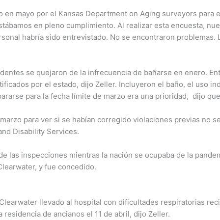
 en mayo por el Kansas Department on Aging surveyors para el 
ábamos en pleno cumplimiento. Al realizar esta encuesta, nues
sonal habría sido entrevistado. No se encontraron problemas. L
entes se quejaron de la infrecuencia de bañarse en enero. Ento
ficados por el estado, dijo Zeller. Incluyeron el baño, el uso 
pararse para la fecha límite de marzo era una prioridad, dijo que 
marzo para ver si se habían corregido violaciones previas no s
nd Disability Services.
n de las inspecciones mientras la nación se ocupaba de la pandem
Clearwater, y fue concedido.
 Clearwater llevado al hospital con dificultades respiratorias re
a residencia de ancianos el 11 de abril, dijo Zeller.