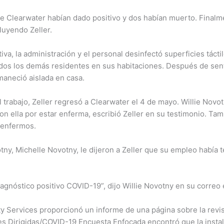
 de Clearwater habían dado positivo y dos habían muerto. Final
luyendo Zeller.
tiva, la administración y el personal desinfectó superficies tácti
odos los demás residentes en sus habitaciones. Después de sent
ermaneció aislada en casa.
l trabajo, Zeller regresó a Clearwater el 4 de mayo. Willie Novo
con ella por estar enferma, escribió Zeller en su testimonio. T
r enfermos.
otny, Michelle Novotny, le dijeron a Zeller que su empleo había
agnóstico positivo COVID-19”, dijo Willie Novotny en su correo 
y Services proporcionó un informe de una página sobre la revis
es Dirigidas/COVID-19 Encuesta Enfocada encontró que la instal