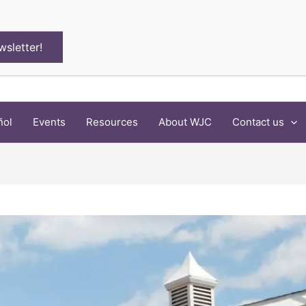
wsletter!
ñol
Events
Resources
About WJC
Contact us