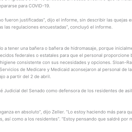
epararse para COVID-19.
fueron justificadas”, dijo el informe, sin describir las quejas 
as las regulaciones encuestadas”, concluyó el informe.
do a tener una bañera o bañera de hidromasaje, porque inicialm
ecidos federales o estatales para que el personal proporcione b
r higiene consistente con sus necesidades y opciones. Sloan-R
Servicios de Medicare y Medicaid aconsejaron al personal de la
o a partir del 2 de abril.
ité Judicial del Senado como defensora de los residentes de as
anza en absoluto”, dijo Zeller. “Lo estoy haciendo más para qu
as, así como a los residentes”. “Estoy pensando que saldré por m