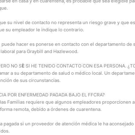
arse en casa y en cuarentena, es probable que sea elegible par
que.
que su nivel de contacto no representa un riesgo grave y que e
e su empleador le indique lo contrario.
ue puede hacer es ponerse en contacto con el departamento de s
laboral para Graybill and Hazlewood.
PERO NO S
È
SI HE TENIDO CONTACTO CON ESA PERSONA. ¿T
llamar a su departamento de salud o médico local. Un departame
unción de sus circunstancias.
NCIA POR ENFERMEDAD PAGADA BAJO EL FFCRA?
las Familias requiere que algunos empleadores proporcionen a 
 forma remota, debido a órdenes de cuarentena.
encia pagada si un proveedor de atención médica le ha aconseja
idos.