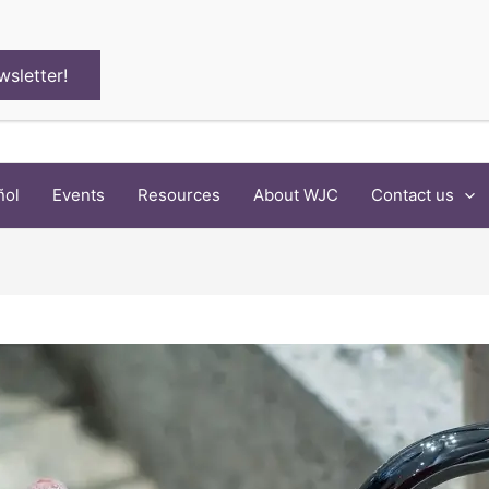
wsletter!
ñol
Events
Resources
About WJC
Contact us