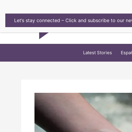
Skip
to
content
Let’s stay connected – Click and subscribe to our ne
Latest Stories
Espa