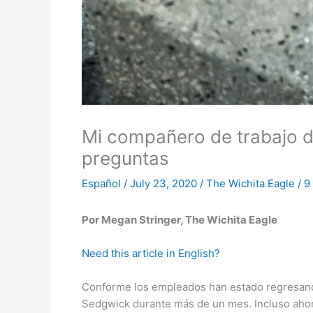
Mi compañero de trabajo d
preguntas
Español
/
July 23, 2020
/
The Wichita Eagle
/
9
Por Megan Stringer, The Wichita Eagle
Need this article in English?
Conforme los empleados han estado regresand
Sedgwick durante más de un mes. Incluso ahor