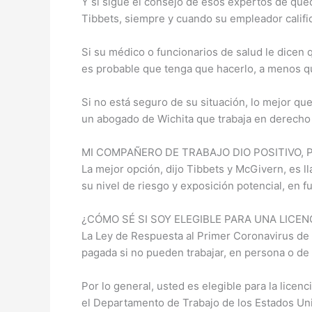
Y si sigue el consejo de esos expertos de qued
Tibbets, siempre y cuando su empleador califi
Si su médico o funcionarios de salud le dicen 
es probable que tenga que hacerlo, a menos qu
Si no está seguro de su situación, lo mejor q
un abogado de Wichita que trabaja en derecho 
MI COMPAÑERO DE TRABAJO DIO POSITIVO, 
La mejor opción, dijo Tibbets y McGivern, es 
su nivel de riesgo y exposición potencial, en f
¿CÓMO SÉ SI SOY ELEGIBLE PARA UNA LICE
La Ley de Respuesta al Primer Coronavirus de 
pagada si no pueden trabajar, en persona o de
Por lo general, usted es elegible para la lic
el Departamento de Trabajo de los Estados Un