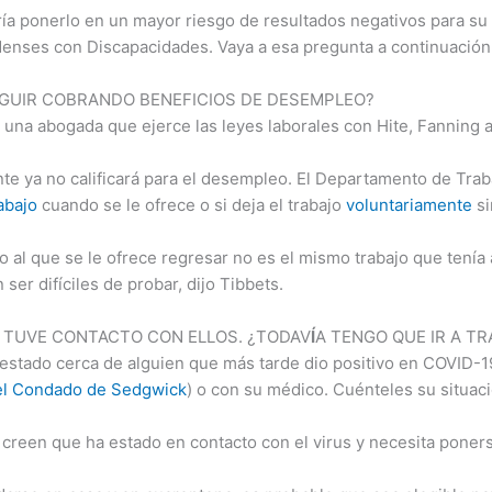
ría ponerlo en un mayor riesgo de resultados negativos para su
denses con Discapacidades. Vaya a esa pregunta a continuación
SEGUIR COBRANDO BENEFICIOS DE DESEMPLEO?
, una abogada que ejerce las leyes laborales con Hite, Fannin
nte ya no calificará para el desempleo. El Departamento de Tra
abajo
cuando se le ofrece o si deja el trabajo
voluntariamente
si
jo al que se le ofrece regresar no es el mismo trabajo que tenía
er difíciles de probar, dijo Tibbets.
Y TUVE CONTACTO CON ELLOS. ¿TODAV
Í
A TENGO QUE IR A T
estado cerca de alguien que más tarde dio positivo en COVID
el Condado de Sedgwick
) o con su médico. Cuénteles su situac
 creen que ha estado en contacto con el virus y necesita poners