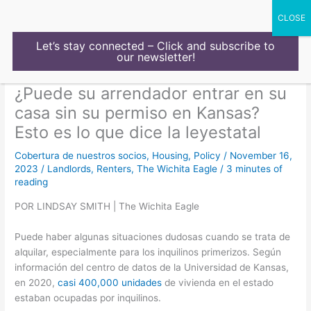
Skip
to
content
Let’s stay connected – Click and subscribe to
our newsletter!
¿Puede su arrendador entrar en su
casa sin su permiso en Kansas?
Esto es lo que dice la leyestatal
Cobertura de nuestros socios
,
Housing
,
Policy
/
November 16,
2023
/
Landlords
,
Renters
,
The Wichita Eagle
/
3 minutes of
reading
POR LINDSAY SMITH | The Wichita Eagle
Puede haber algunas situaciones dudosas cuando se trata de
alquilar, especialmente para los inquilinos primerizos. Según
información del centro de datos de la Universidad de Kansas,
en 2020,
casi 400,000 unidades
de vivienda en el estado
estaban ocupadas por inquilinos.