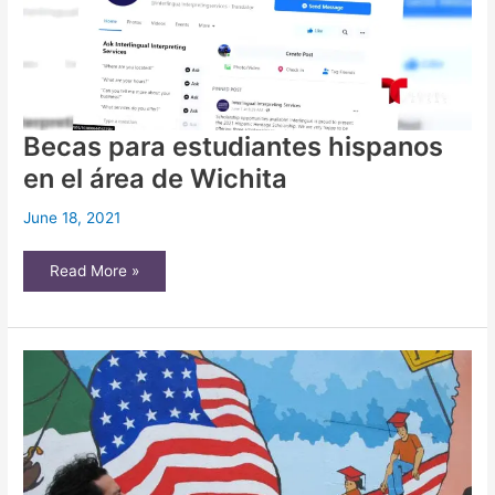
Becas para estudiantes hispanos
en el área de Wichita
June 18, 2021
Becas
Read More »
para
estudiantes
hispanos
en
el
área
de
Wichita