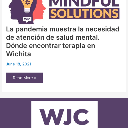
las
minorías
en
Wichita.
La pandemia muestra la necesidad
de atención de salud mental.
Dónde encontrar terapia en
Wichita
June 18, 2021
La
Read More »
pandemia
muestra
la
necesidad
de
atención
de
salud
mental.
Dónde
encontrar
terapia
en