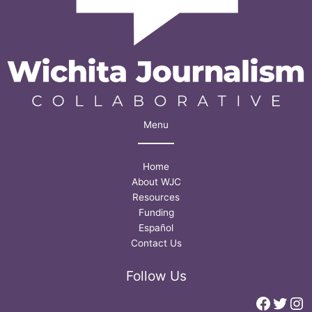
Wichita
Menu
Home
About WJC
Resources
Funding
Español
Contact Us
Follow Us
Faceb
Twitt
In