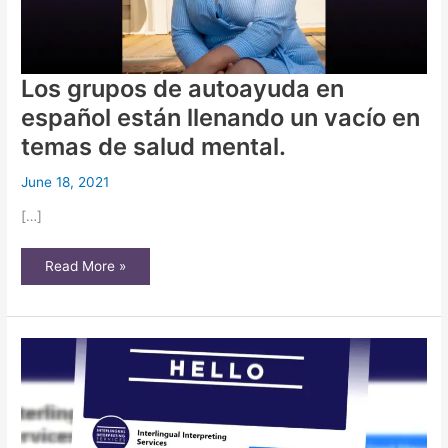
Los grupos de autoayuda en
español están llenando un vacío en
temas de salud mental.
June 18, 2021
[…]
Los
Read More »
grupos
de
autoayuda
en
español
están
llenando
un
vacío
en
temas
de
salud
mental.