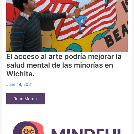
El acceso al arte podría mejorar la
salud mental de las minorías en
Wichita.
June 18, 2021
El
Read More »
acceso
al
arte
podría
mejorar
la
salud
mental
de