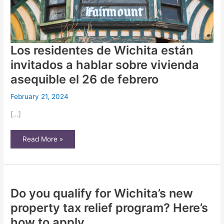
Los residentes de Wichita están
invitados a hablar sobre vivienda
asequible el 26 de febrero
February 21, 2024
[…]
Los
Read More »
residentes
de
Wichita
están
invitados
a
hablar
Do you qualify for Wichita’s new
sobre
vivienda
asequible
property tax relief program? Here’s
el
26
how to apply
de