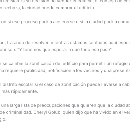
la legislatura su decisión de vender el edificio, el consejo de c
lo rechaza, la ciudad puede comprar el edificio.
n si ese proceso podría acelerarse o si la ciudad podría comun
po, tratando de resolver, mientras estamos sentados aquí espera
 Johnson. “Y tenemos que esperar a que todo eso pase”.
se cambie la zonificación del edificio para permitir un refugio
 requiere publicidad, notificación a los vecinos y una presenta
distrito escolar si el caso de zonificación puede llevarse a cab
to más rápidamente.
 una larga lista de preocupaciones que quieren que la ciudad a
de criminalidad. Cheryl Golub, quien dijo que ha vivido en el ve
gio.