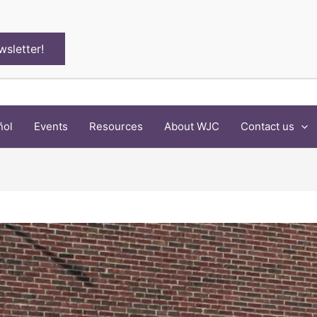
wsletter!
ñol
Events
Resources
About WJC
Contact us